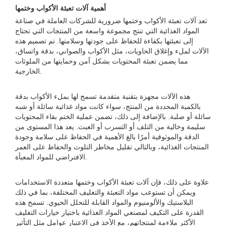
أهمية آلات تعبئة الأكواب وختمها
تعد آلات تعبئة الأكواب وختمها ضرورية للشركات العاملة في صناعة
المواد الغذائية التي تنتج مجموعة واسعة من المنتجات التي تحتاج
إلى تعبئتها بكفاءة للحفاظ على جودتها وسلامتها. تم تصميم هذه
الآلات لملء وإغلاق الحاويات، مثل الأكواب والصواني، بدقة واتساق،
مما يضمن تعبئة المحتويات بشكل آمن وحمايتها من الملوثات
الخارجية.
هذه الآلات مجهزة بتقنية متقدمة تسمح لها بملء الأكواب بدقة
بالكمية المحددة من المنتج، سواء كانت مواد غذائية سائلة أو شبه
سائلة أو صلبة. بالإضافة إلى ذلك، تضمن عملية الختم بقاء المحتويات
سليمة وخالية من التلف أو التسرب أو العبث. يعد هذا المستوى من
الدقة والموثوقية أمرًا بالغ الأهمية في الحفاظ على سلامة وجودة
المنتجات الغذائية، وبالتالي تقليل مخاطر التلوث والحفاظ على العمر
الافتراضي للمواد المعبأة.
علاوة على ذلك، فإن آلات تعبئة الأكواب وختمها متعددة الاستخدامات
ويمكن أن تستوعب مواد التعبئة والتغليف المختلفة، بما في ذلك
البلاستيك والألومنيوم والمواد القابلة للتحلل الحيوي. تسمح هذه
القدرة على التكيف لمصنعي المواد الغذائية باختيار خيارات التغليف
الأكثر ملاءمة لمنتجاتهم، مع الأخذ في الاعتبار عوامل مثل التأثير