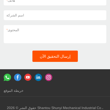
هاتف
*
اسم الشركة
المحتوى
*
إرسال التحقيق الآن
خريطة الموقع
shunyi
shunyi machinery
الروابط：
حقوق النشر © 2026 Shantou Shunyi Mechanical Industrial Co.،