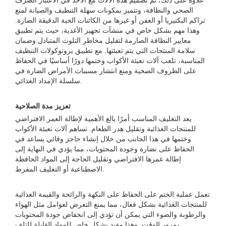
علاوة على ذلك، تم تصميم هذه الآلات مع الأخذ في الاعتبار الصرف
الصحي والنظافة، وتتميز بمكونات سهلة التنظيف والصيانة لمنع
تراكم البكتيريا أو العفن أو غيرها من الكائنات الحية الدقيقة الضارة.
وهذا مهم بشكل خاص في منشآت تجهيز الأغذية، حيث يتم تطبيق
معايير النظافة الصارمة لتقليل مخاطر التلوث المتبادل وضمان
سلامة المنتجات التي يتم تعبئتها. مع تطبيق بروتوكولات التنظيف
المناسبة، تلعب آلات تعبئة الأكواب وختمها دورًا أساسيًا في الحفاظ
على الظروف الصحية ومنع انتشار مسببات الأمراض الضارة في
سلسلة الإمداد الغذائي.
تعزيز مدة الصلاحية
يعد التغليف المناسب أمرًا بالغ الأهمية لإطالة العمر الافتراضي
للمنتجات الغذائية وتقليل هدر الطعام. تساهم آلات تعبئة الأكواب
وختمها في هذا الجانب من خلال إنشاء حاجز وقائي يساعد في
الحفاظ على نضارة وجودة المحتويات، مما يؤدي في النهاية إلى
إطالة عمرها الافتراضي وتقليل الحاجة إلى المواد الحافظة
الاصطناعية أو التغليف المفرط.
تعمل عملية الختم على الحفاظ على النكهة والرائحة والقيمة الغذائية
للمنتجات الغذائية بشكل فعال، مما يمنع التعرض لعوامل مثل الهواء
والرطوبة والضوء التي يمكن أن تؤدي إلى انخفاض جودة المحتويات
بمرور الوقت. وهذا مفيد بشكل خاص للمواد القابلة للتلف