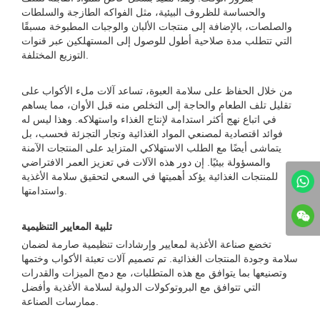
والحساسة للظروف البيئية، مثل الفواكه الطازجة والسلطات
والصلصات، بالإضافة إلى منتجات الألبان والوجبات المطبوخة مسبقًا
التي تتطلب مدة صلاحية أطول للوصول إلى المستهلكين عبر قنوات
التوزيع المختلفة.
من خلال الحفاظ على سلامة العبوة، تساعد آلات ملء الأكواب على
تقليل تلف الطعام والحاجة إلى التخلص منه قبل الأوان، مما يساهم
في اتباع نهج أكثر استدامة لإنتاج الغذاء واستهلاكه. وهذا ليس له
فوائد اقتصادية لمصنعي المواد الغذائية وتجار التجزئة فحسب، بل
يتماشى أيضًا مع الطلب الاستهلاكي المتزايد على المنتجات الآمنة
والمسؤولة بيئيًا. إن دور هذه الآلات في تعزيز العمر الافتراضي
للمنتجات الغذائية يؤكد أهميتها في السعي لتحقيق سلامة الأغذية
واستدامتها.
تلبية المعايير التنظيمية
تخضع صناعة الأغذية لمعايير وإرشادات تنظيمية صارمة لضمان
سلامة وجودة المنتجات الغذائية. تم تصميم آلات تعبئة الأكواب وختمها
وتصنيعها بما يتوافق مع هذه المتطلبات، مع دمج الميزات والقدرات
التي تتوافق مع البروتوكولات الدولية لسلامة الأغذية وأفضل
ممارسات الصناعة.