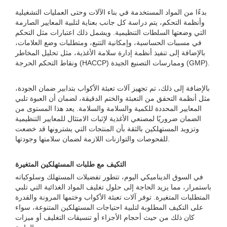
بدءًا من المواد المستخدمة في بناء الآلات وحتى العمليات التشغيلية
وأنظمة التحكم، يتم دراسة كل جانب بعناية لتلبية المعايير الصارمة
التي وضعتها السلطات التنظيمية. ويشمل ذلك اعتبارات مثل التحكم
في مسببات الحساسية، وإمكانية التتبع، ومتطلبات وضع العلامات،
بالإضافة إلى تنفيذ أنظمة إدارة سلامة الأغذية، مثل تحليل المخاطر
ونقاط التحكم الحرجة (HACCP) وممارسات التصنيع الجيدة (GMP).
بالإضافة إلى ذلك، تم تجهيز آلات تعبئة الأكواب بتدابير ضمان الجودة،
مثل أنظمة التحقق من التعبئة والختم الدقيقة، لضمان أن العبوة تلبي
المعايير المحددة للكمية والسلامة والسلامة. يعد هذا المستوى من
الضمان ضروريًا لمصنعي الأغذية لإثبات الامتثال للمعايير التنظيمية
وتزويد المستهلكين بالثقة بأن المنتجات التي يشترونها قد خضعت
للفحوصات والتوازنات اللازمة لضمان سلامتها وجودتها.
التكيف مع طلبات المستهلكين المتغيرة
في السوق الديناميكي اليوم، تتطور تفضيلات المستهلك وسلوكياته
باستمرار، مما يزيد الحاجة إلى حلول تغليف المواد الغذائية التي تلبي
المتطلبات المتغيرة. توفر آلات تعبئة الأكواب وختمها المرونة والقدرة
على التكيف المطلوبة لتلبية احتياجات المستهلكين المتنوعة، سواء
كان ذلك من حيث أحجام الأجزاء أو تنسيقات التغليف أو ميزات