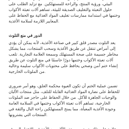
البيئي، ورؤية المنتج، والراحة للمستهلكين. مع تزايد الطلب على
حلول التعبئة والتغليف الصديقة للبيئة، تساهم آلات تعبئة الأكواب
وختمها في استدامة ممارسات تغليف المواد الغذائية مع الحفاظ على
المعايير اللازمة لسلامة الأغذية.
الدور في منع التلوث
يعد التلوث مصدر قلق كبير في صناعة الأغذية، لأنه يمكن أن يؤدي
إلى أمراض تنتقل عن طريق الأغذية وسحب المنتجات، مما يشكل
مخاطر جسيمة على صحة المستهلك وسمعة العلامة التجارية. تلعب
آلات تعبئة الأكواب وختمها دورًا حاسمًا في منع التلوث عن طريق
إنشاء ختم آمن وصحي يحافظ على محتويات الأكواب سليمة وخالية
من الملوثات الخارجية.
تضمن عملية الختم أن تكون العبوة محكمة الغلق، وهو أمر ضروري
للحفاظ على نضارة المواد الغذائية القابلة للتلف، مثل منتجات الألبان
والوجبات الجاهزة للأكل. من خلال الحفاظ على حاجز ضد الملوثات
الخارجية، تساهم آلات تعبئة الأكواب وختمها في السلامة العامة
وجودة الأغذية المعبأة، مما يمنح المستهلكين راحة البال والثقة في
المنتجات التي يشترونها.