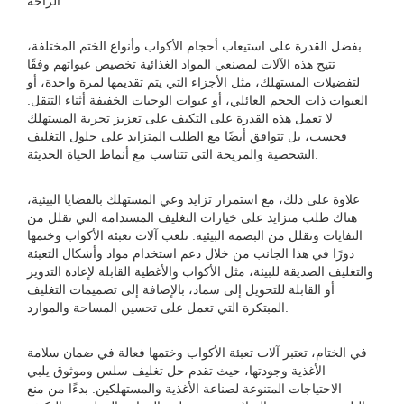
الراحة.
بفضل القدرة على استيعاب أحجام الأكواب وأنواع الختم المختلفة،
تتيح هذه الآلات لمصنعي المواد الغذائية تخصيص عبواتهم وفقًا
لتفضيلات المستهلك، مثل الأجزاء التي يتم تقديمها لمرة واحدة، أو
العبوات ذات الحجم العائلي، أو عبوات الوجبات الخفيفة أثناء التنقل.
لا تعمل هذه القدرة على التكيف على تعزيز تجربة المستهلك
فحسب، بل تتوافق أيضًا مع الطلب المتزايد على حلول التغليف
الشخصية والمريحة التي تتناسب مع أنماط الحياة الحديثة.
علاوة على ذلك، مع استمرار تزايد وعي المستهلك بالقضايا البيئية،
هناك طلب متزايد على خيارات التغليف المستدامة التي تقلل من
النفايات وتقلل من البصمة البيئية. تلعب آلات تعبئة الأكواب وختمها
دورًا في هذا الجانب من خلال دعم استخدام مواد وأشكال التعبئة
والتغليف الصديقة للبيئة، مثل الأكواب والأغطية القابلة لإعادة التدوير
أو القابلة للتحويل إلى سماد، بالإضافة إلى تصميمات التغليف
المبتكرة التي تعمل على تحسين المساحة والموارد.
في الختام، تعتبر آلات تعبئة الأكواب وختمها فعالة في ضمان سلامة
الأغذية وجودتها، حيث تقدم حل تغليف سلس وموثوق يلبي
الاحتياجات المتنوعة لصناعة الأغذية والمستهلكين. بدءًا من منع