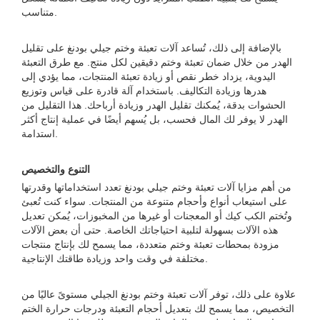
متناسب.
بالإضافة إلى ذلك، تُساعد آلات تعبئة وختم جيلي بودنغ على تقليل
الهدر من خلال ضمان تعبئة وختم دقيقين لكل منتج. مع طرق التعبئة
اليدوية، يزداد خطر نقص أو زيادة تعبئة المنتجات، مما يؤدي إلى
هدرها وزيادة التكاليف. باستخدام آلة قادرة على قياس وتوزيع
الحشوات بدقة، يُمكنك تقليل الهدر وزيادة أرباحك. هذا التقليل من
الهدر لا يوفر لك المال فحسب، بل يُسهم أيضًا في عملية إنتاج أكثر
استدامة.
التنوع والتخصيص
من أهم مزايا آلات تعبئة وختم جيلي بودنغ تعدد استخداماتها وقدرتها
على استيعاب أنواع وأحجام متنوعة من المنتجات. سواء كنت تُعبئ
وتُختم الكب كيك أو المعجنات أو غيرها من المخبوزات، يُمكن تعديل
هذه الآلات بسهولة لتلبية احتياجاتك الخاصة. حتى أن بعض الآلات
مزودة بمحطات تعبئة وختم متعددة، مما يسمح لك بإنتاج منتجات
مختلفة في وقت واحد وزيادة طاقتك الإنتاجية.
علاوة على ذلك، توفر آلات تعبئة وختم بودنغ الجيلي مستوىً عاليًا من
التخصيص، مما يسمح لك بتعديل أحجام التعبئة ودرجات حرارة الختم