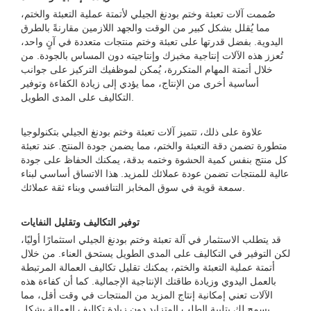
صُممت آلات تعبئة وختم بودنغ الجيلي لأتمتة عملية التعبئة والختم،
مما يُقلل بشكل كبير من الوقت والجهد اللازمين مقارنةً بالطرق
اليدوية. بفضل قدرتها على تعبئة وختم منتجات متعددة في آنٍ واحد،
تُعزز هذه الآلات إنتاجية مخبزك وإنتاجيته دون المساس بالجودة. من
خلال أتمتة المهام المتكررة، يُمكن لموظفيك التركيز على جوانب
أساسية أخرى من الإنتاج، مما يؤدي إلى زيادة الكفاءة وتوفير
التكاليف على المدى الطويل.
علاوة على ذلك، تتميز آلات تعبئة وختم بودنغ الجيلي بتكنولوجيا
متطورة تضمن دقة التعبئة والختم، مما يضمن جودة المنتج. عند تعبئة
كل منتج بنفس كمية الحشوة وختمه بدقة، يمكنك الحفاظ على جودة
عالية للمنتجات تضمن عودة عملائك للمزيد. هذا الاتساق أساسي لبناء
سمعة قوية في سوق المخابز التنافسي وبناء ثقة عملائك.
توفير التكاليف وتقليل النفايات
قد يتطلب الاستثمار في آلة تعبئة وختم بودنغ الجيلي استثمارًا أوليًا،
لكن التوفير في التكاليف على المدى الطويل يستحق العناء. من خلال
أتمتة عملية التعبئة والختم، يمكنك تقليل تكاليف العمالة المرتبطة
بالعمل اليدوي وزيادة طاقتك الإنتاجية الإجمالية. كما أن كفاءة هذه
الآلات تعني إمكانية إنتاج المزيد من المنتجات في وقت أقل، مما
يسمح لك بتلبية الطلب المتزايد دون زيادة تكاليف العمالة بشكل