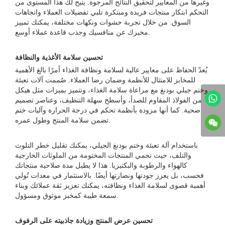
وغيرها من المعايير لتحقيق النتائج المرجوة. يتيح لك هذا المستوى من
التحكم ابتكار منتجات فريدة ومبتكرة تلبي تفضيلات العملاء واتجاهات
السوق. من خلال تجربة حشوات ونكهات مختلفة، يمكنك تمييز
مخبزك عن منافسيك وجذب قاعدة عملاء أوسع.
تحسين سلامة الأغذية والنظافة
يُعدّ الحفاظ على معايير عالية لسلامة ونظافة الغذاء أمرًا بالغ الأهمية
للمخابز للامتثال للأنظمة وضمان رضا العملاء. صُممت آلات تعبئة
وختم جيلي بودنغ مع مراعاة سلامة الغذاء، وتتميز بميزات مثل هيكل
من الفولاذ المقاوم للصدأ، وأسطح سهلة التنظيف، وعناصر تصميم
صحية. كما أنها مزودة بأنظمة تحكم في درجة الحرارة وآليات ختم
تضمن سلامة المنتج وطول عمره.
باستخدام آلة تعبئة وختم بودنغ الجيلي، يمكنك تقليل خطر التلوث
والتلف، حيث تحمي المنتجات المختومة من الملوثات الخارجية
كالهواء والرطوبة والبكتيريا. هذا لا يطيل مدة صلاحية منتجاتك
فحسب، بل يعزز جودتها ونضارتها أيضًا. بالاستثمار في معدات تُولي
أهمية قصوى لسلامة الغذاء ونظافته، يمكنك تعزيز ثقة عملائك وبناء
سمعة طيبة كمخبز موثوق ومسؤول.
تحسين عرض المنتج وزيادة جاذبيته على الرفوف