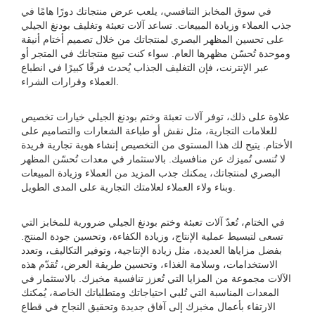
في سوق المخابز التنافسي، يلعب عرض منتجاتك دورًا هامًا في
جذب العملاء وزيادة المبيعات. تساعد آلات تعبئة وتغليف بودنغ الجيلي
على تحسين المظهر البصري لمنتجاتك من خلال تصميم أختام أنيقة
وموحدة تُحسّن مظهرها العام. سواء كنت تبيع منتجاتك في المتجر أو
عبر الإنترنت، فإن التغليف الجذاب يُحدث فرقًا كبيرًا في انطباع
العملاء وقرارات الشراء.
علاوة على ذلك، توفر آلات تعبئة وختم بودنغ الجيلي خيارات تخصيص
للعلامات التجارية، مثل نقش أو طباعة الشعارات والتصاميم على
الأختام. يتيح لك هذا المستوى من التخصيص إنشاء هوية تجارية فريدة
لا تُنسى تُميزك عن منافسيك. بالاستثمار في معدات تُحسّن المظهر
البصري لمنتجاتك، يمكنك جذب المزيد من العملاء وزيادة المبيعات
وبناء ولاء العملاء لعلامتك التجارية على المدى الطويل.
في الختام، تُعدّ آلات تعبئة وختم بودنغ الجيلي ضرورية للمخابز التي
تسعى لتبسيط عملية الإنتاج، وزيادة الكفاءة، وتحسين جودة المنتج.
بفضل مزاياها العديدة، مثل زيادة الإنتاجية، وتوفير التكاليف، وتعدد
الاستخدامات، وسلامة الغذاء، وتحسين طريقة العرض، تُقدّم هذه
الآلات مجموعة من المزايا التي تُعزز تنافسية مخبزك. بالاستثمار في
المعدات المناسبة التي تُلبي احتياجاتك ومتطلباتك الخاصة، يُمكنك
الارتقاء بأعمال مخبزك إلى آفاق جديدة وتحقيق النجاح في قطاع