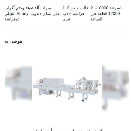
2. السرعة 10000-
1. قالب واحد 6
ميزات
آلة تعبئة وختم أكواب
12000 قطعة في
فراشة 6 دب
الجيلي Shunyi على شكل دبدوب
الساعة
تيدي
وفراشة:
موصى به