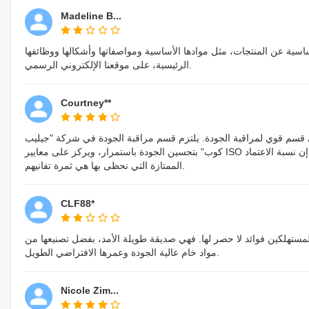
Madeline B...
سية عن المنتجات، مثل موادها الأساسية ومواصفاتها وأشكالها ووظائفها
الرئيسية، على موقعنا الإلكتروني الرسمي.
Courtney**
 إلى قسم قوي لمراقبة الجودة. يلتزم قسم مراقبة الجودة في شركة "جيليب
كوب" بتحسين الجودة باستمرار، ويركز على معايير ISO وإجراءات ضمان الجودة. في هذه الظروف، يمكن أن تتم الإجراءات بسهولة وفعالية ودقة أكبر. إن نسبة الاعتماد
الممتازة التي نحظى بها هي ثمرة تفانيهم.
CLF88*
لمستهلكين فوائد لا حصر لها. فهي صديقة طويلة الأمد، بفضل تصنيعها من
مواد خام عالية الجودة وعمرها الافتراضي الطويل.
Nicole Zim...