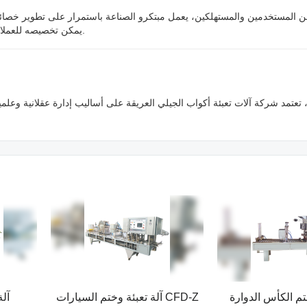
ن المستخدمين والمستهلكين، يعمل مبتكرو الصناعة باستمرار على تطوير خصائ
يمكن تخصيصه للعملاء ويتميز بتصميم معقول، مما يُسهم في زيادة قاعدة العملاء وتعزيز ولائهم.
تعتمد شركة آلات تعبئة أكواب الجيلي العريقة على أساليب إدارة عقلانية وعلمي
تم الكأس الدوارة
آلة تعبئة وختم السيارات CFD-Z
آلة