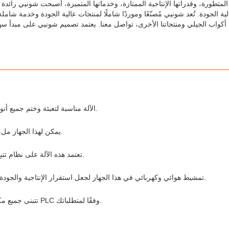
المتطورة، وقدراتها الإنتاجية الممتازة، وخدماتها المتميزة، أصبحت شونيي رائدة 
ة الجودة. تُعد شونيي مُصنّعًا وموردًا شاملًا لمنتجات عالية الجودة وخدمة شا
أكواب الجيلي ومنتجاتنا الأخرى، تواصل معنا. يعتمد تصميم شونيي على مبدأ سهو
الآلة مناسبة لتعبئة وختم جميع أنواع الأكواب مثل الجيلي ، المشروبات ، العصير ، الحليب ، المربى ، إلخ.
يمكن لهذا الجهاز ملء وختم أكواب متعددة في وقت واحد ، وفعالية عالية ، ودقة ، وبسرعة.
تعتمد هذه الآلة على نظام تتبع كهروضوئي لفحص وتعديل فيلم الختم عن طريق فحص علامة الفيلم.
تمشيط هوائي وكهربائي في هذا الجهاز لجعل استقرار الإنتاجية والجودة موثوقة وفعالية عالية ، وتوفير الطاقة ، إنها الآلة الرائدة في المجالات.
تتبنى جميع مكونات هذا الجهاز علامة تجارية دولية مشهورة ويمكن للآلة اعتماد نظام PLC وفقًا لمتطلباتك.