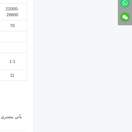
22000-
28800
70
1.1
11
يأتي مشتري آ