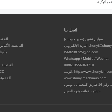
توماتيكية
اتصل بنا
سيلين تشين (مدير مبيعات)
آلة تع
shunyi@shuny
البريد الإلكتروني:
آلة تعبئة الأكيا
568238725@qq.com
/
ماكين
Whatsapp / Mobile / Wechat:
008613556363710
آلة تعبئة
الويب: http://www.shunyicn.com
آلة تعبئة كع
www.shunyimachinery.com
آلة تعبئ
إضافة: رقم 16 طريق كينجنيان ، يويبو ،
شانتو ، قوانغدونغ ، الصين