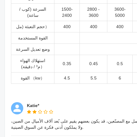
3600-
2800 -
1500-
السرعة (كوب /
5000
3600
2400
ساعة)
400
400
400
حجم التعبئة (مل）
القوة المستخدمة
وضع تعديل السرعة
استهلاك الهواء
0.35
0.45
0.5
(م³ / دقيقة）
6
5.5
4.5
القوة （kw）
Katie*
ل مع المصنّعين، قد يكون بعضهم يقيم على بُعد آلاف الأميال من الصين،
ولا يملكون أدنى فكرة عن السوق الصينية.