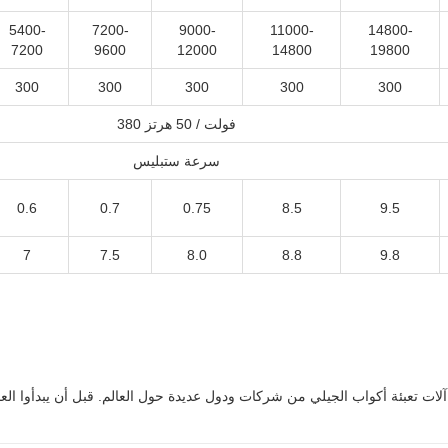
5400-
7200-
9000-
11000-
14800-
7200
9600
12000
14800
19800
300
300
300
300
300
380 فولت / 50 هرتز
سرعة ستبليس
0.6
0.7
0.75
8.5
9.5
7
7.5
8.0
8.8
9.8
لات تعبئة أكواب الجيلي من شركات ودول عديدة حول العالم. قبل أن يبدأوا العم