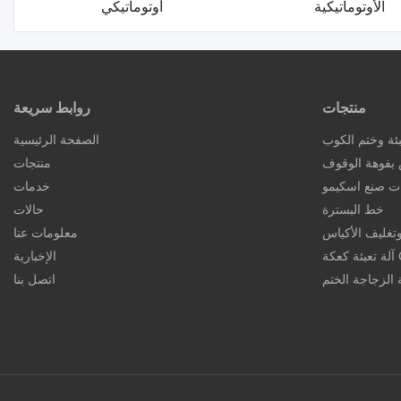
الأوتوماتيكية
أوتوماتيكي
منتجات
روابط سريعة
بئة وختم الكوب
الصفحة الرئيسية
س بفوهة الوقوف
منتجات
ات صنع اسكيمو
خدمات
خط البسترة
حالات
 وتغليف الأكياس
معلومات عنا
كة CD
الإخبارية
ة الزجاجة الختم
اتصل بنا
shunyi
shunyi machinery
الروابط：