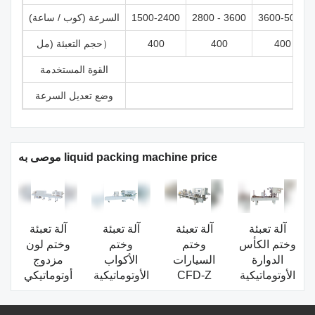
3600-5000
2800 - 3600
1500-2400
السرعة (كوب / ساعة)
400
400
400
حجم التعبئة (مل）
القوة المستخدمة
وضع تعديل السرعة
موصى به liquid packing machine price
آلة تعبئة
آلة تعبئة
آلة تعبئة
آلة تعبئة
وختم الكأس
وختم
وختم
وختم لون
الدوارة
السيارات
الأكواب
مزدوج
الأوتوماتيكية
CFD-Z
الأوتوماتيكية
أوتوماتيكي