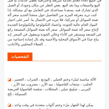
في جميع أنحاء العالم بخدمة سريعة واحترافية تغطي خدمات ما قبل
البيع والمبيعات وما بعد البيع. بغض النظر عن مكان وجودك أو العمل
الذي تشارك فيه، يسعدنا مساعدتك في التعامل مع أي مشكلة. إذا
كنت تريد معرفة المزيد من التفاصيل حول منتجنا الجديد سعر آلة
تعبئة السوائل أو شركتنا، فلا تتردد في الاتصال بنا. أصر على اختيار
المواد الخام عالية الجودة، واعتماد التكنولوجيا والتكنولوجيا الجديدة
لإنتاج سعر آلة تعبئة السوائل. سعر آلة تعبئة السوائل المصنعة رائع
في الصنعة ومستقر في الأداء وعالي الجودة ومعقول في السعر. إنه
يباع جيدًا في الأسواق المحلية والأجنبية وقد نال إشادة إجماعية من
العملاء المحليين والأجانب. .
الشخصيات
الآلة مناسبة لملء وختم الجيلي ، البودنغ ، الشراب ، العصير ،
◪
الحليب ، منتجات الفاصوليا ، نبيذ الأرز ، مشروب نبيذ الأرز ،
المربى ، جيلينج جيلي ، المخللات ، صلصة الفاصوليا العريضة
السميكة ، إلخ.
يمكن لهذا الجهاز ملء وختم أكواب متعددة في وقت واحد ،
◪