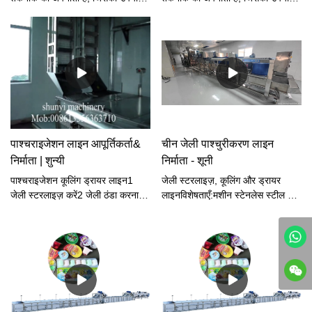
जेली, फलों के दूध, दही और सोया दूध जैसे
जेली, फलों के दूध, दही और सोया दूध जैसे
कप खाद्य पदार्थों और पेय पदार्थों को भरने
कप खाद्य पदार्थों और पेय पदार्थों को भरने
और सील करने के बाद सफाई,
और सील करने के बाद सफाई,
स्टरलाइज़ेशन, ठंडा करने और सुखाने के
स्टरलाइज़ेशन, ठंडा करने और सुखाने के
लिए किया जाता है।शूनी: जेली
लिए किया जाता है।
पाश्चराइजेशन लाइन उत्पादों के अग्रणी
निर्माता
पाश्चराइजेशन लाइन आपूर्तिकर्ता&
चीन जेली पाश्चुरीकरण लाइन
निर्माता | शुन्यी
निर्माता - शूनी
पाश्चराइजेशन कूलिंग ड्रायर लाइन1
जेली स्टरलाइज़, कूलिंग और ड्रायर
जेली स्टरलाइज़ करें2 जेली ठंडा करना3
लाइनविशेषताएँ:मशीन स्टेनलेस स्टील और
ड्रायर
विशेष प्लास्टिक द्वारा बनाई गई है।
रेड्यूसर प्लैनेटरी बेवल-प्रकार के स्टीप्लेस
स्पीड नियंत्रक द्वारा संचालित होता है।
भाप द्वारा गर्म होता है और तापमान को
स्वचालित रूप से नियंत्रित करता है।
उच्च दक्षता। कम ऊर्जा खपत और आसान
संचालन। मशीन सबसे आदर्श उत्पादन
लाइन है