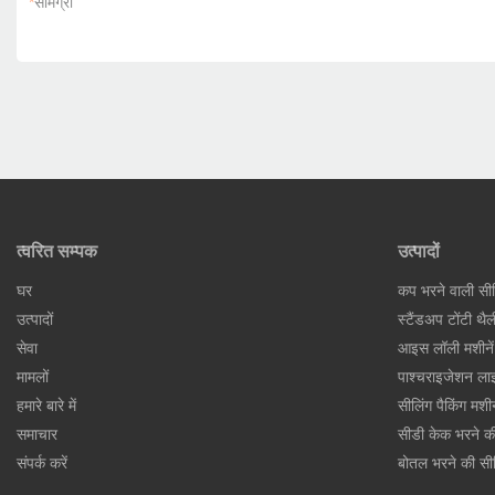
*
सामग्री
त्वरित सम्पक
उत्पादों
घर
कप भरने वाली सी
उत्पादों
स्टैंडअप टोंटी थै
सेवा
आइस लॉली मशीनें
मामलों
पाश्चराइजेशन ला
हमारे बारे में
सीलिंग पैकिंग मशी
समाचार
सीडी केक भरने क
संपर्क करें
बोतल भरने की सी