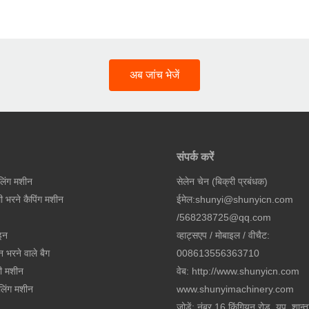
अब जांच भेजें
संपर्क करें
लिंग मशीन
सेलेन चेन (बिक्री प्रबंधक)
ली भरने कैपिंग मशीन
ईमेल:
shunyi@shunyicn.com
/
568238725@qq.com
इन
व्हाट्सएप / मोबाइल / वीचैट:
न भरने वाले बैग
008613556363710
ी मशीन
वेब: http://www.shunyicn.com
लिंग मशीन
www.shunyimachinery.com
जोड़ें: नंबर 16 किंगियन रोड, यूपु, शान्ता