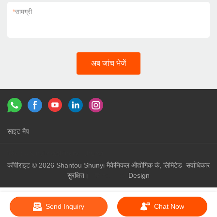
*
सामग्री
अब जांच भेजें
साइट मैप
लिंक：
shunyi machinery
shunyi
कॉपीराइट © 2026 Shantou Shunyi मैकेनिकल औद्योगिक कं, लिमिटेड सर्वाधिकार
सुरक्षित।
Design
Send Inquiry
Chat Now