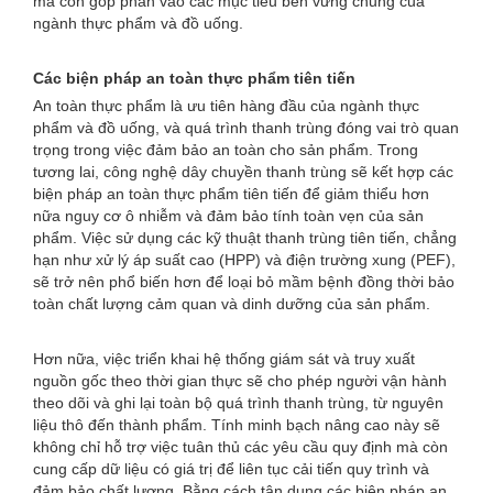
mà còn góp phần vào các mục tiêu bền vững chung của
ngành thực phẩm và đồ uống.
Các biện pháp an toàn thực phẩm tiên tiến
An toàn thực phẩm là ưu tiên hàng đầu của ngành thực
phẩm và đồ uống, và quá trình thanh trùng đóng vai trò quan
trọng trong việc đảm bảo an toàn cho sản phẩm. Trong
tương lai, công nghệ dây chuyền thanh trùng sẽ kết hợp các
biện pháp an toàn thực phẩm tiên tiến để giảm thiểu hơn
nữa nguy cơ ô nhiễm và đảm bảo tính toàn vẹn của sản
phẩm. Việc sử dụng các kỹ thuật thanh trùng tiên tiến, chẳng
hạn như xử lý áp suất cao (HPP) và điện trường xung (PEF),
sẽ trở nên phổ biến hơn để loại bỏ mầm bệnh đồng thời bảo
toàn chất lượng cảm quan và dinh dưỡng của sản phẩm.
Hơn nữa, việc triển khai hệ thống giám sát và truy xuất
nguồn gốc theo thời gian thực sẽ cho phép người vận hành
theo dõi và ghi lại toàn bộ quá trình thanh trùng, từ nguyên
liệu thô đến thành phẩm. Tính minh bạch nâng cao này sẽ
không chỉ hỗ trợ việc tuân thủ các yêu cầu quy định mà còn
cung cấp dữ liệu có giá trị để liên tục cải tiến quy trình và
đảm bảo chất lượng. Bằng cách tận dụng các biện pháp an