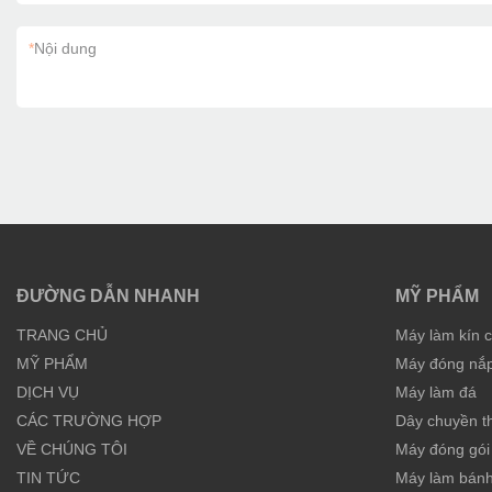
*
Nội dung
ĐƯỜNG DẪN NHANH
MỸ PHẨM
TRANG CHỦ
Máy làm kín 
MỸ PHẨM
Máy đóng nắp 
DỊCH VỤ
Máy làm đá
CÁC TRƯỜNG HỢP
Dây chuyền t
VỀ CHÚNG TÔI
Máy đóng gói 
TIN TỨC
Máy làm bán