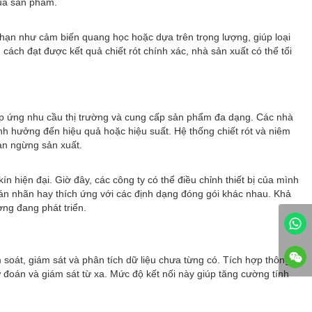
của sản phẩm.
g hạn như cảm biến quang học hoặc dựa trên trọng lượng, giúp loại
cách đạt được kết quả chiết rót chính xác, nhà sản xuất có thể tối
g đáp ứng nhu cầu thị trường và cung cấp sản phẩm đa dạng. Các nhà
ảnh hưởng đến hiệu quả hoặc hiệu suất. Hệ thống chiết rót và niêm
an ngừng sản xuất.
ín hiện đại. Giờ đây, các công ty có thể điều chỉnh thiết bị của mình
dán nhãn hay thích ứng với các định dạng đóng gói khác nhau. Khả
ng đang phát triển.
oát, giám sát và phân tích dữ liệu chưa từng có. Tích hợp thông
ự đoán và giám sát từ xa. Mức độ kết nối này giúp tăng cường tính