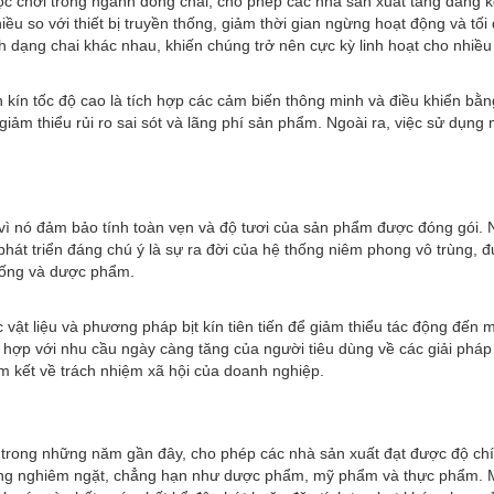
uộc chơi trong ngành đóng chai, cho phép các nhà sản xuất tăng đáng kể
 so với thiết bị truyền thống, giảm thời gian ngừng hoạt động và tối 
ình dạng chai khác nhau, khiến chúng trở nên cực kỳ linh hoạt cho nhi
 kín tốc độ cao là tích hợp các cảm biến thông minh và điều khiển bằn
giảm thiểu rủi ro sai sót và lãng phí sản phẩm. Ngoài ra, việc sử dụn
ì nó đảm bảo tính toàn vẹn và độ tươi của sản phẩm được đóng gói. Nh
hát triển đáng chú ý là sự ra đời của hệ thống niêm phong vô trùng, đượ
uống và dược phẩm.
ác vật liệu và phương pháp bịt kín tiên tiến để giảm thiểu tác động đế
hù hợp với nhu cầu ngày càng tăng của người tiêu dùng về các giải pháp
m kết về trách nhiệm xã hội của doanh nghiệp.
ý trong những năm gần đây, cho phép các nhà sản xuất đạt được độ chín
ợng nghiêm ngặt, chẳng hạn như dược phẩm, mỹ phẩm và thực phẩm. Máy