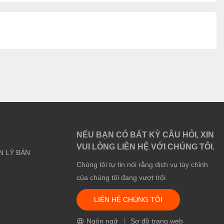
NẾU BẠN CÓ BẤT KỲ CÂU HỎI, XIN
VUI LÒNG LIÊN HỆ VỚI CHÚNG TÔI.
N LÝ BÁN
Chúng tôi tự tin nói rằng dịch vụ tùy chỉnh
của chúng tôi đang vượt trội.
LIÊN HỆ CHÚNG TÔI
Ngôn ngữ
Sơ đồ trang web