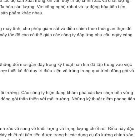
 tốc độ sản xuất trong khi vẫn duy trì độ chính xác và chất lượng.
đa hóa sản lượng. Với công nghệ robot và tự động hóa tiên tiến,
ều sản phẩm khác nhau.
g máy tính, cho phép giám sát và điều chỉnh theo thời gian thực để
g máy tốc độ cao có thể giúp các công ty đáp ứng nhu cầu ngày càng
ững đổi mới gần đây trong kỹ thuật hàn kín đã tập trung vào việc
c thiết kế để duy trì điều kiện vô trùng trong quá trình đóng gói và
n môi trường. Các công ty hiện đang khám phá các lựa chọn bền vững
 đóng gói thân thiện với môi trường. Những kỹ thuật niêm phong tiên
h xác vô song về khối lượng và trọng lượng chiết rót. Điều này đặc
 chiết rót tiên tiến được trang bị các dụng cụ đo lường chính xác