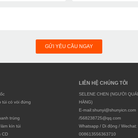
GỬI YÊU CẦU NGAY
LIÊN HỆ CHÚNG TÔI
cốc
SELENE CHEN (NGƯỜI QUẢ
túi có vòi đứng
HÀNG)
E-mail:
shunyi@shunyicn.com
hanh trùng
/
568238725@qq.com
làm kín túi
Whatsapp / Di động / Wechat:
h CD
008613556363710