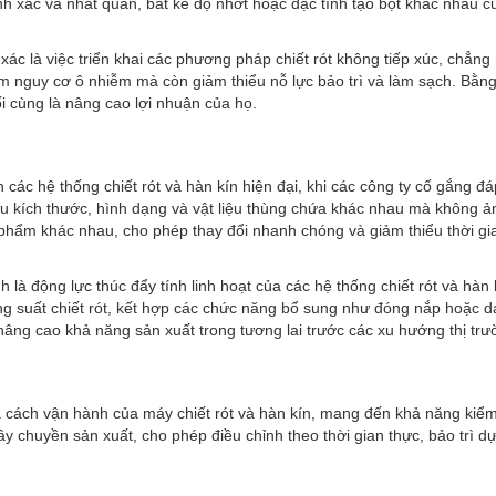
nh xác và nhất quán, bất kể độ nhớt hoặc đặc tính tạo bọt khác nhau 
 xác là việc triển khai các phương pháp chiết rót không tiếp xúc, chẳn
m nguy cơ ô nhiễm mà còn giảm thiểu nỗ lực bảo trì và làm sạch. Bằng 
i cùng là nâng cao lợi nhuận của họ.
iển các hệ thống chiết rót và hàn kín hiện đại, khi các công ty cố gắn
hiều kích thước, hình dạng và vật liệu thùng chứa khác nhau mà không 
phẩm khác nhau, cho phép thay đổi nhanh chóng và giảm thiểu thời gi
là động lực thúc đẩy tính linh hoạt của các hệ thống chiết rót và hàn k
ông suất chiết rót, kết hợp các chức năng bổ sung như đóng nắp hoặc 
âng cao khả năng sản xuất trong tương lai trước các xu hướng thị trườ
cách vận hành của máy chiết rót và hàn kín, mang đến khả năng kiểm s
y chuyền sản xuất, cho phép điều chỉnh theo thời gian thực, bảo trì d