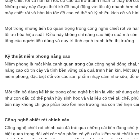
Máy chiết rót và hàn kín tốc độ cao đã trở thành nhân tố thay đổi c
Những máy này được thiết kế để hoạt động với tốc độ nhanh hơn nhiều
máy chiết rót và hàn kín tốc độ cao có thể xử lý nhiều kích cỡ và h
Một trong những tiến bộ quan trọng trong công nghệ chiết rót và hàn
tối ưu hóa hiệu suất. Điều này không chỉ nâng cao hiệu quả mà còn 
tăng của người tiêu dùng và duy trì tính cạnh tranh trên thị trường.
Kỹ thuật niêm phong nâng cao
Niêm phong là một khía cạnh quan trọng của công nghệ đóng chai, v
nâng cao độ tin cậy và tính bền vững của quá trình hàn kín. Một sự p
niêm phong, đặc biệt đối với các sản phẩm nhạy cảm như sữa, đồ 
Một tiến bộ đáng kể khác trong công nghệ bịt kín là việc sử dụng c
như con dấu có thể phân hủy sinh học và vật liệu có thể tái chế, p
tiến này không chỉ góp phần bảo tồn môi trường mà còn thể hiện ca
Công nghệ chiết rót chính xác
Công nghệ chiết rót chính xác đã trải qua những cải tiến đáng chú 
biệt quan trọng đối với các sản phẩm có yêu cầu kiểm soát chất lư