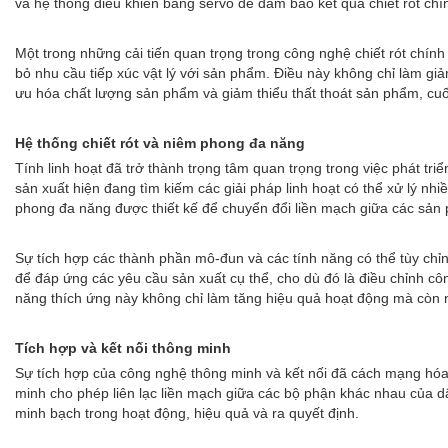
và hệ thống điều khiển bằng servo để đảm bảo kết quả chiết rót chí
Một trong những cải tiến quan trọng trong công nghệ chiết rót chính
bỏ nhu cầu tiếp xúc vật lý với sản phẩm. Điều này không chỉ làm giả
ưu hóa chất lượng sản phẩm và giảm thiểu thất thoát sản phẩm, cuố
Hệ thống chiết rót và niêm phong đa năng
Tính linh hoạt đã trở thành trọng tâm quan trọng trong việc phát tr
sản xuất hiện đang tìm kiếm các giải pháp linh hoạt có thể xử lý n
phong đa năng được thiết kế để chuyển đổi liền mạch giữa các sản 
Sự tích hợp các thành phần mô-đun và các tính năng có thể tùy chỉnh 
để đáp ứng các yêu cầu sản xuất cụ thể, cho dù đó là điều chỉnh c
năng thích ứng này không chỉ làm tăng hiệu quả hoạt động mà còn n
Tích hợp và kết nối thông minh
Sự tích hợp của công nghệ thông minh và kết nối đã cách mạng hóa 
minh cho phép liên lạc liền mạch giữa các bộ phận khác nhau của dâ
minh bạch trong hoạt động, hiệu quả và ra quyết định.