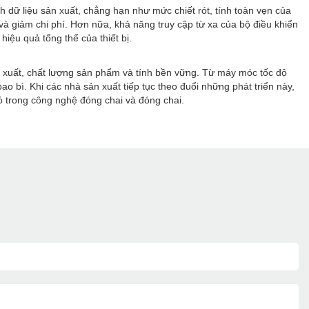
ch dữ liệu sản xuất, chẳng hạn như mức chiết rót, tính toàn vẹn của
 và giảm chi phí. Hơn nữa, khả năng truy cập từ xa của bộ điều khiển
ệu quả tổng thể của thiết bị.
n xuất, chất lượng sản phẩm và tính bền vững. Từ máy móc tốc độ
ao bì. Khi các nhà sản xuất tiếp tục theo đuổi những phát triển này,
ó trong công nghệ đóng chai và đóng chai.