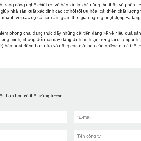
h trong công nghệ chiết rót và hàn kín là khả năng thu thập và phân tí
giúp nhà sản xuất xác định các cơ hội tối ưu hóa, cải thiện chất lượng
anh với các sự cố tiềm ẩn, giảm thời gian ngừng hoạt động và tăng hi
niêm phong chai đang thúc đẩy những cải tiến đáng kể về hiệu quả sả
 thông minh, những đổi mới này đang định hình lại tương lai của ngành b
lý hóa hoạt động hơn nữa và nâng cao giới hạn của những gì có thể c
hiều hơn bạn có thể tưởng tượng.
*
E-mail
Tên công ty