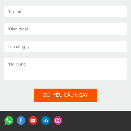
*
E-mail
*
Điện thoại
Tên công ty
*
Nội dung
GỬI YÊU CẦU NGAY