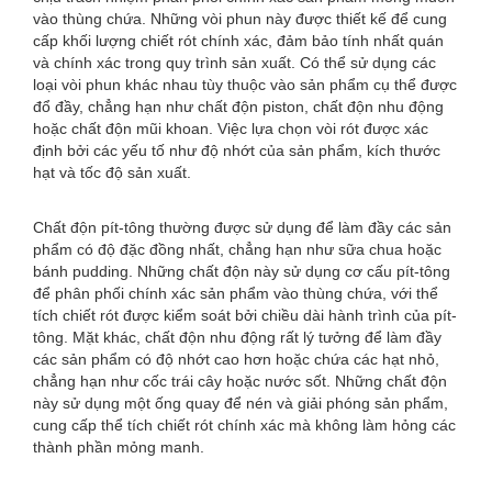
vào thùng chứa. Những vòi phun này được thiết kế để cung
cấp khối lượng chiết rót chính xác, đảm bảo tính nhất quán
và chính xác trong quy trình sản xuất. Có thể sử dụng các
loại vòi phun khác nhau tùy thuộc vào sản phẩm cụ thể được
đổ đầy, chẳng hạn như chất độn piston, chất độn nhu động
hoặc chất độn mũi khoan. Việc lựa chọn vòi rót được xác
định bởi các yếu tố như độ nhớt của sản phẩm, kích thước
hạt và tốc độ sản xuất.
Chất độn pít-tông thường được sử dụng để làm đầy các sản
phẩm có độ đặc đồng nhất, chẳng hạn như sữa chua hoặc
bánh pudding. Những chất độn này sử dụng cơ cấu pít-tông
để phân phối chính xác sản phẩm vào thùng chứa, với thể
tích chiết rót được kiểm soát bởi chiều dài hành trình của pít-
tông. Mặt khác, chất độn nhu động rất lý tưởng để làm đầy
các sản phẩm có độ nhớt cao hơn hoặc chứa các hạt nhỏ,
chẳng hạn như cốc trái cây hoặc nước sốt. Những chất độn
này sử dụng một ống quay để nén và giải phóng sản phẩm,
cung cấp thể tích chiết rót chính xác mà không làm hỏng các
thành phần mỏng manh.