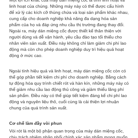
Một lợi ích khác của máy dán miệng cốc là tính linh hoạt và
linh hoạt của chúng. Những máy này có thể được cấu hình
để xử lý các kích cỡ thùng chứa và loại sản phẩm khác nhau,
cung cấp cho doanh nghiệp khả năng đa dạng hóa sản
phẩm của họ và đáp ứng nhu cầu thị trường đang thay đổi.
Ngoài ra, máy dán miệng cốc được thiết kế thân thiện với
người dùng và dễ vận hành, yêu cầu đào tạo tối thiểu cho
nhân viên sản xuất. Điều này không chỉ làm giảm chi phí lao
động mà còn cho phép doanh nghiệp duy trì hiệu quả hoạt
động ở mức cao.
Ngoài tính hiệu quả và linh hoạt, máy dán miệng cốc còn có
thể góp phần tiết kiệm chi phí cho doanh nghiệp. Bằng cách
tự động hóa quy trình chiết rót và hàn kín, những máy này có
thể giảm nhu cầu lao động thủ công và giảm thiểu lãng phí
sản phẩm. Điều này có thể giúp tiết kiệm đáng kể chi phí lao
động và nguyên liệu thô, cuối cùng là cải thiện lợi nhuận
chung của quá trình sản xuất.
Cơ chế làm đầy vòi phun
Vòi rót là một bộ phận quan trọng của máy dán miệng cốc,
chịu trách nhiệm phân phối chính xác sản phẩm mong muốn