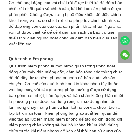
Cơ chế hoạt động của vòi chiết rót được thiết kế để đảm bảo
chiết rót nhất quán và chính xác, bất kể loại sản phẩm được
phân phối. Chúng được trang bị bộ điều khiển để điều chỉnh
khối lượng và tốc độ chiết rót, cho phép tùy chỉnh chính xác
để đáp ứng yêu cầu của các sản phẩm khác nhau. Ngoài ra,
vòi rót được thiết kế để dễ dàng làm sạch và bảo trì, giảm
thiểu thời gian ngừng hoạt động và đảm bảo hiệu quả sản
xuất liên tục.
Quá trình niêm phong
Quá trình niêm phong là một bước quan trọng trong hoạt
động của máy dán miệng cốc, đảm bảo rằng các thùng chứa
đã đổ đầy được niêm phong an toàn để bảo quản và vận
chuyển. Cơ chế của quá trình hàn kín khác nhau tùy thuộc
vào loại máy, với các phương pháp thường được sử dụng
bao gồm hàn nhiệt, hàn áp lực và hàn chân không. Hàn nhiệt
là phương pháp được sử dụng rộng rãi, sử dụng nhiệt để
làm nóng chảy màng hàn và liên kết nó với vật chứa, tạo ra
lớp bịt kín an toàn. Niêm phong bằng áp suất liên quan đến
việc tạo áp lực lên màng niêm phong để tạo độ kín, trong khi
niêm phong chân không sẽ loại bỏ không khí ra khỏi thùng
chứa trước khi niêm phong để kéo dài thời hạn sử dụng của