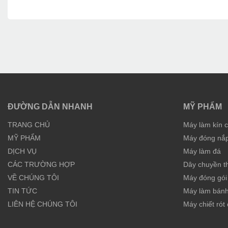
ĐƯỜNG DẪN NHANH
MỸ PHẨM
TRANG CHỦ
Máy làm kín 
MỸ PHẨM
Máy đóng nắp 
DỊCH VỤ
Máy làm đá
CÁC TRƯỜNG HỢP
Dây chuyền t
VỀ CHÚNG TÔI
Máy đóng gói 
TIN TỨC
Máy làm bán
LIÊN HỆ CHÚNG TÔI
Máy chiết rót 