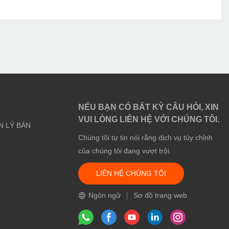
NẾU BẠN CÓ BẤT KỲ CÂU HỎI, XIN
VUI LÒNG LIÊN HỆ VỚI CHÚNG TÔI.
N LÝ BÁN
Chúng tôi tự tin nói rằng dịch vụ tùy chỉnh
của chúng tôi đang vượt trội.
LIÊN HỆ CHÚNG TÔI
Ngôn ngữ
Sơ đồ trang web
m