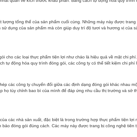
 nhất quán về kích thước khẩu phần. Bằng cách tự động hóa quy trình c
hất lượng tổng thể của sản phẩm cuối cùng. Những máy này được trang
 sử dụng của sản phẩm mà còn giúp duy trì độ tươi và hương vị của s
 gói cho các loại thực phẩm tiện lợi như cháo là hiệu quả về mặt chi p
ch tự động hóa quy trình đóng gói, các công ty có thể tiết kiệm chi phí 
 phép các công ty chuyển đổi giữa các định dạng đóng gói khác nhau mộ
hép họ tùy chỉnh bao bì của mình để đáp ứng nhu cầu thị trường và sở 
 các nhà sản xuất, đặc biệt là trong trường hợp thực phẩm tiện lợi n
bảo đóng gói đúng cách. Các máy này được trang bị công nghệ tiên tiế