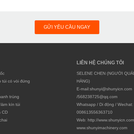
GỬI YÊU CẦU NGAY
LIÊN HỆ CHÚNG TÔI
cốc
SELENE CHEN (NGƯỜI QUẢ
túi có vòi đứng
HÀNG)
E-mail:
shunyi@shunyicn.com
hanh trùng
/
568238725@qq.com
làm kín túi
Whatsapp / Di động / Wechat:
h CD
008613556363710
chai
Web: http://www.shunyicn.co
www.shunyimachinery.com