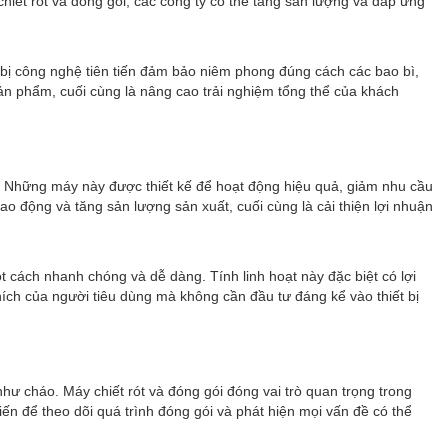
hiết rót và đóng gói, các công ty có thể tăng sản lượng và đáp ứng
 bị công nghệ tiên tiến đảm bảo niêm phong đúng cách các bao bì,
ản phẩm, cuối cùng là nâng cao trải nghiệm tổng thể của khách
hí. Những máy này được thiết kế để hoạt động hiệu quả, giảm nhu cầu
lao động và tăng sản lượng sản xuất, cuối cùng là cải thiện lợi nhuận
t cách nhanh chóng và dễ dàng. Tính linh hoạt này đặc biệt có lợi
thích của người tiêu dùng mà không cần đầu tư đáng kể vào thiết bị
hư cháo. Máy chiết rót và đóng gói đóng vai trò quan trọng trong
n để theo dõi quá trình đóng gói và phát hiện mọi vấn đề có thể