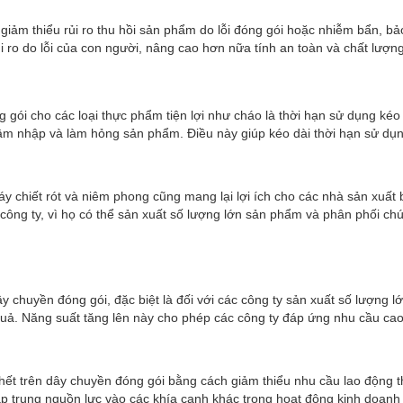
giảm thiểu rủi ro thu hồi sản phẩm do lỗi đóng gói hoặc nhiễm bẩn, bả
i ro do lỗi của con người, nâng cao hơn nữa tính an toàn và chất lượ
ng gói cho các loại thực phẩm tiện lợi như cháo là thời hạn sử dụng k
xâm nhập và làm hỏng sản phẩm. Điều này giúp kéo dài thời hạn sử d
 chiết rót và niêm phong cũng mang lại lợi ích cho các nhà sản xuấ
 công ty, vì họ có thể sản xuất số lượng lớn sản phẩm và phân phối ch
 dây chuyền đóng gói, đặc biệt là đối với các công ty sản xuất số lượng
quả. Năng suất tăng lên này cho phép các công ty đáp ứng nhu cầu cao 
chết trên dây chuyền đóng gói bằng cách giảm thiểu nhu cầu lao động t
p trung nguồn lực vào các khía cạnh khác trong hoạt động kinh doanh 