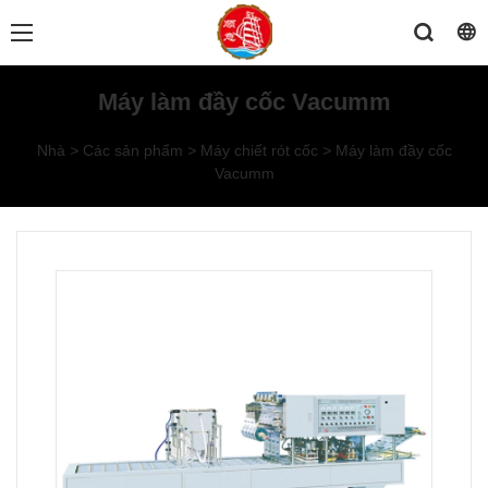
Máy làm đầy cốc Vacumm
Nhà
>
Các sản phẩm
>
Máy chiết rót cốc
>
Máy làm đầy cốc
Vacumm