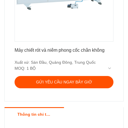
Máy chiết rót và niêm phong cốc chân không
Xuất xứ: Sán Đầu, Quảng Đông, Trung Quốc
MOQ: 1 BỘ
Thời gian giao hàng: 30-40 ngày làm việc
Điều khoản giá: EXW, FOB, CIF
GỬI YÊU CẦU NGAY BÂY GIỜ
Điều khoản thanh toán: T / T, Western union, LC
hoặc thanh toán khác
Bảo hành: 12 tháng
Thông tin chi tiết sản phẩm