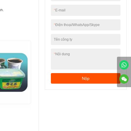
của khách hàng.
n.
*
E-mail
*
Điện thoại/WhatsApp/Skype
Tên công ty
*
Nội dung
Nộp