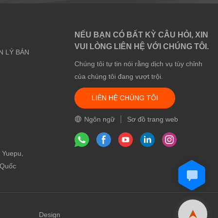
NẾU BẠN CÓ BẤT KỲ CÂU HỎI, XIN
VUI LÒNG LIÊN HỆ VỚI CHÚNG TÔI.
N LÝ BÁN
Chúng tôi tự tin nói rằng dịch vụ tùy chỉnh
của chúng tôi đang vượt trội.
LIÊN HỆ CHÚNG TÔI
Ngôn ngữ
Sơ đồ trang web
m
, Yuepu,
 Quốc
Design