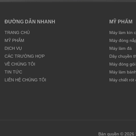
ĐƯỜNG DẪN NHANH
MỸ PHẨM
TRANG CHỦ
Máy làm kín 
MỸ PHẨM
Máy đóng nắp 
DỊCH VỤ
Máy làm đá
CÁC TRƯỜNG HỢP
Dây chuyền t
VỀ CHÚNG TÔI
Máy đóng gói 
TIN TỨC
Máy làm bán
LIÊN HỆ CHÚNG TÔI
Máy chiết rót 
Liên kết：
shunyi machinery
shunyi
Bản quyền © 2026 S