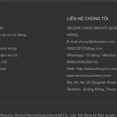
LIÊN HỆ CHÚNG TÔI
cốc
SELENE CHEN (NGƯỜI QUẢ
túi có vòi đứng
HÀNG)
E-mail:
shunyi@shunyicn.com
hanh trùng
/
568238725@qq.com
làm kín túi
Whatsapp / Di động / Wechat:
h CD
008613556363710
chai
Web: http://www.shunyicn.co
www.shunyimachinery.com
Địa chỉ: No.16 Qingnian Road
Shantou, Quảng Đông, Trung
hantou Shunyi Mechanical Industrial Co., Ltd Đã đăng ký Bản quyền.