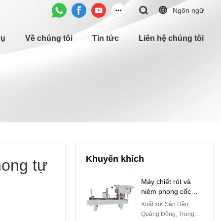
Ngôn ngữ
vụ
Về chúng tôi
Tin tức
Liên hệ chúng tôi
Khuyến khích
hong tự
Máy chiết rót và
niêm phong cốc
quay tự động
Xuất xứ: Sán Đầu,
Quảng Đông, Trung