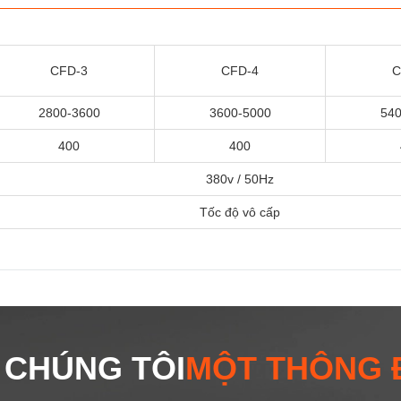
CFD-3
CFD-4
C
2800-3600
3600-5000
540
400
400
380v / 50Hz
Tốc độ vô cấp
 CHÚNG TÔI
MỘT THÔNG 