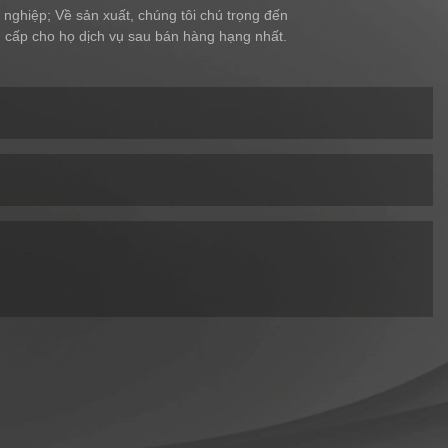
 nghiệp; Về sản xuất, chúng tôi chú trọng đến
ng cấp cho họ dịch vụ sau bán hàng hạng nhất.