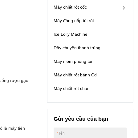
chiết rót, niêm phong,
đầu, 10 đầu máy tốc
Máy chiết rót cốc
cắt xén, đầu ra sản
độ khác nhau cho bạn
phẩm và lấy màng thải
lựa chọn.1 túi tự động
hoàn toàn tự động.3.
Máy đóng nắp túi rót
cho ăn2 servo tự động
Hiệu quả cao, 8 ly có
điền đầy định lượng
thể được làm đầy,
Ice Lolly Machine
(KHÔNG TÚI, KHÔNG
niêm phong và cắt
LỌC)Điều chỉnh âm
cùng một lúc trong
Dây chuyền thanh trùng
lượng bằng màn hình
máy.4. Thiết bị sửa đổi
cảm ứng3 vòi rửa
cảm biến quang điện
miệng tự động
Máy niêm phong túi
được lắp đặt trong máy
(KHÔNG TÚI, KHÔNG
để tự động sửa đổi tích
GIẶT)4 băng tải nắp tự
Máy chiết rót bánh Cd
cực của màng niêm
động và sắp xếp máy
 uống rượu gạo,
phong thông qua phát
rung và cho ăn5 giới
hiện dấu màu, đảm
Máy chiết rót chai
hạn autocap6 túi tự
bảo vị trí chính xác của
động xả7 Máy có nắp
mẫu niêm phong.5.
bảo vệ
Thiết bị niêm phong
nóng, niêm phong chặt
chẽ, và chất lượng
Gửi yêu cầu của bạn
tuyệt đối đáng tin
ó là máy tiên
cậy.6. Có thể trộn máy
*
Tên
in date theo nhu cầu