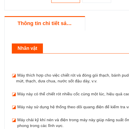
Thông tin chi tiết sản phẩm
Nhân vật
◪
Máy thích hợp cho việc chiết rót và đóng gói thạch, bánh pu
mứt, thạch, dưa chua, nước sốt đậu dày, v.v.
◪
Máy này có thể chiết rót nhiều cốc cùng một lúc, hiệu quả ca
◪
Máy này sử dụng hệ thống theo dõi quang điện để kiểm tra v
◪
Máy chải kỹ khí nén và điện trong máy này giúp năng suất ổn 
phong trong các lĩnh vực.