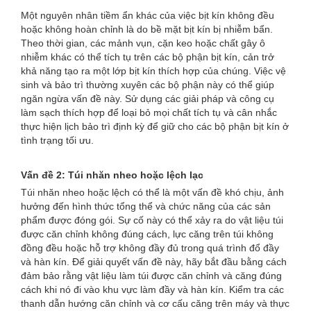
Một nguyên nhân tiềm ẩn khác của việc bịt kín không đều
hoặc không hoàn chỉnh là do bề mặt bịt kín bị nhiễm bẩn.
Theo thời gian, các mảnh vụn, cặn keo hoặc chất gây ô
nhiễm khác có thể tích tụ trên các bộ phận bịt kín, cản trở
khả năng tạo ra một lớp bịt kín thích hợp của chúng. Việc vệ
sinh và bảo trì thường xuyên các bộ phận này có thể giúp
ngăn ngừa vấn đề này. Sử dụng các giải pháp và công cụ
làm sạch thích hợp để loại bỏ mọi chất tích tụ và cân nhắc
thực hiện lịch bảo trì định kỳ để giữ cho các bộ phận bịt kín ở
tình trạng tối ưu.
Vấn đề 2: Túi nhăn nheo hoặc lệch lạc
Túi nhăn nheo hoặc lệch có thể là một vấn đề khó chịu, ảnh
hưởng đến hình thức tổng thể và chức năng của các sản
phẩm được đóng gói. Sự cố này có thể xảy ra do vật liệu túi
được căn chỉnh không đúng cách, lực căng trên túi không
đồng đều hoặc hỗ trợ không đầy đủ trong quá trình đổ đầy
và hàn kín. Để giải quyết vấn đề này, hãy bắt đầu bằng cách
đảm bảo rằng vật liệu làm túi được căn chỉnh và căng đúng
cách khi nó đi vào khu vực làm đầy và hàn kín. Kiểm tra các
thanh dẫn hướng căn chỉnh và cơ cấu căng trên máy và thực