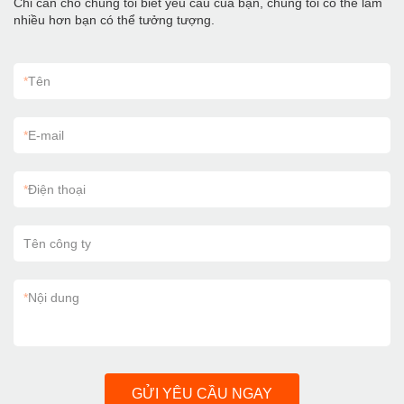
Chỉ cần cho chúng tôi biết yêu cầu của bạn, chúng tôi có thể làm
nhiều hơn bạn có thể tưởng tượng.
*
Tên
*
E-mail
*
Điện thoại
Tên công ty
*
Nội dung
GỬI YÊU CẦU NGAY