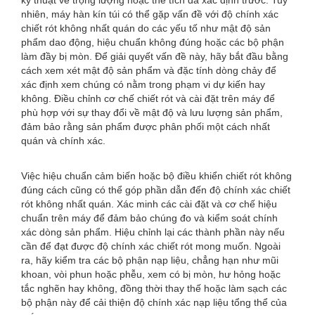
kỹ thuật về trọng lượng hoặc thể tích đã xác định trước. Tuy
nhiên, máy hàn kín túi có thể gặp vấn đề với độ chính xác
chiết rót không nhất quán do các yếu tố như mật độ sản
phẩm dao động, hiệu chuẩn không đúng hoặc các bộ phận
làm đầy bị mòn. Để giải quyết vấn đề này, hãy bắt đầu bằng
cách xem xét mật độ sản phẩm và đặc tính dòng chảy để
xác định xem chúng có nằm trong phạm vi dự kiến ​​hay
không. Điều chỉnh cơ chế chiết rót và cài đặt trên máy để
phù hợp với sự thay đổi về mật độ và lưu lượng sản phẩm,
đảm bảo rằng sản phẩm được phân phối một cách nhất
quán và chính xác.
Việc hiệu chuẩn cảm biến hoặc bộ điều khiển chiết rót không
đúng cách cũng có thể góp phần dẫn đến độ chính xác chiết
rót không nhất quán. Xác minh các cài đặt và cơ chế hiệu
chuẩn trên máy để đảm bảo chúng đo và kiểm soát chính
xác dòng sản phẩm. Hiệu chỉnh lại các thành phần này nếu
cần để đạt được độ chính xác chiết rót mong muốn. Ngoài
ra, hãy kiểm tra các bộ phận nạp liệu, chẳng hạn như mũi
khoan, vòi phun hoặc phễu, xem có bị mòn, hư hỏng hoặc
tắc nghẽn hay không, đồng thời thay thế hoặc làm sạch các
bộ phận này để cải thiện độ chính xác nạp liệu tổng thể của