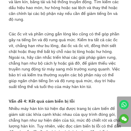
và làm kín, băng tải và hệ thống truyền động. Tìm kiếm các
dấu hiệu hao mòn, hư hỏng hoặc sai lệch và thay thế hoặc
căn chỉnh lại các bộ phận này nếu cần để giảm tiếng ồn và
độ rung.
Các ốc vít và phần cứng gắn lỏng lẻo cũng có thể góp phần
gây ra tiếng ồn và độ rung quá mức. Kiểm tra tất cả các ốc
vít, chẳng hạn như bu lông, đai ốc và ốc vít, đồng thời siết
chặt hoặc thay thế bất kỳ chỗ nào bị lỏng hoặc hư hỏng.
Ngoài ra, hãy cân nhắc triển khai các giải pháp giảm rung,
chẳng hạn như bộ cách ly hoặc giá đỡ, để giảm thiểu việc
truyền rung động từ máy sang môi trường xung quanh. Việc
bảo trì và kiểm tra thường xuyên các bộ phận này có thể
giúp ngăn chặn tiếng ồn và độ rung quá mức, duy trì hiệu
suất tổng thể và tuổi thọ của máy hàn kín túi.
Vấn đề 4: Kết quả cảm biến bị lỗi
Nhiều máy hàn kín túi hiện đại được trang bị cảm biến để
giám sát các khía cạnh khác nhau của quy trình đóng gói,
chẳng hạn như sự hiện diện của túi, mức độ chiết rót và chất
lượng hàn kín. Tuy nhiên, việc đọc cảm biến bị lỗi có thể dẫn