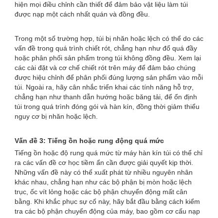
hiện mọi điều chỉnh cần thiết để đảm bảo vật liệu làm túi
được nạp một cách nhất quán và đồng đều.
Trong một số trường hợp, túi bị nhăn hoặc lệch có thể do các
vấn đề trong quá trình chiết rót, chẳng hạn như đổ quá đầy
hoặc phân phối sản phẩm trong túi không đồng đều. Xem lại
các cài đặt và cơ chế chiết rót trên máy để đảm bảo chúng
được hiệu chỉnh để phân phối đúng lượng sản phẩm vào mỗi
túi. Ngoài ra, hãy cân nhắc triển khai các tính năng hỗ trợ,
chẳng hạn như thanh dẫn hướng hoặc băng tải, để ổn định
túi trong quá trình đóng gói và hàn kín, đồng thời giảm thiểu
nguy cơ bị nhăn hoặc lệch.
Vấn đề 3: Tiếng ồn hoặc rung động quá mức
Tiếng ồn hoặc độ rung quá mức từ máy hàn kín túi có thể chỉ
ra các vấn đề cơ học tiềm ẩn cần được giải quyết kịp thời.
Những vấn đề này có thể xuất phát từ nhiều nguyên nhân
khác nhau, chẳng hạn như các bộ phận bị mòn hoặc lệch
trục, ốc vít lỏng hoặc các bộ phận chuyển động mất cân
bằng. Khi khắc phục sự cố này, hãy bắt đầu bằng cách kiểm
tra các bộ phận chuyển động của máy, bao gồm cơ cấu nạp