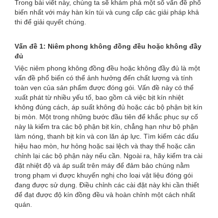
Trong bài viết này, chúng ta sẽ khám phá một số vấn đề phổ
biến nhất với máy hàn kín túi và cung cấp các giải pháp khả
thi để giải quyết chúng.
Vấn đề 1: Niêm phong không đồng đều hoặc không đầy
đủ
Việc niêm phong không đồng đều hoặc không đầy đủ là một
vấn đề phổ biến có thể ảnh hưởng đến chất lượng và tính
toàn vẹn của sản phẩm được đóng gói. Vấn đề này có thể
xuất phát từ nhiều yếu tố, bao gồm cả việc bịt kín nhiệt
không đúng cách, áp suất không đủ hoặc các bộ phận bịt kín
bị mòn. Một trong những bước đầu tiên để khắc phục sự cố
này là kiểm tra các bộ phận bịt kín, chẳng hạn như bộ phận
làm nóng, thanh bịt kín và con lăn áp lực. Tìm kiếm các dấu
hiệu hao mòn, hư hỏng hoặc sai lệch và thay thế hoặc căn
chỉnh lại các bộ phận này nếu cần. Ngoài ra, hãy kiểm tra cài
đặt nhiệt độ và áp suất trên máy để đảm bảo chúng nằm
trong phạm vi được khuyến nghị cho loại vật liệu đóng gói
đang được sử dụng. Điều chỉnh các cài đặt này khi cần thiết
để đạt được độ kín đồng đều và hoàn chỉnh một cách nhất
quán.