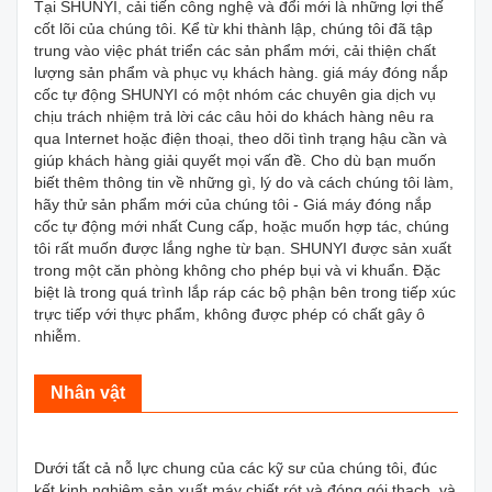
Tại SHUNYI, cải tiến công nghệ và đổi mới là những lợi thế
cốt lõi của chúng tôi. Kể từ khi thành lập, chúng tôi đã tập
trung vào việc phát triển các sản phẩm mới, cải thiện chất
lượng sản phẩm và phục vụ khách hàng. giá máy đóng nắp
cốc tự động SHUNYI có một nhóm các chuyên gia dịch vụ
chịu trách nhiệm trả lời các câu hỏi do khách hàng nêu ra
qua Internet hoặc điện thoại, theo dõi tình trạng hậu cần và
giúp khách hàng giải quyết mọi vấn đề. Cho dù bạn muốn
biết thêm thông tin về những gì, lý do và cách chúng tôi làm,
hãy thử sản phẩm mới của chúng tôi - Giá máy đóng nắp
cốc tự động mới nhất Cung cấp, hoặc muốn hợp tác, chúng
tôi rất muốn được lắng nghe từ bạn. SHUNYI được sản xuất
trong một căn phòng không cho phép bụi và vi khuẩn. Đặc
biệt là trong quá trình lắp ráp các bộ phận bên trong tiếp xúc
trực tiếp với thực phẩm, không được phép có chất gây ô
nhiễm.
Nhân vật
Dưới tất cả nỗ lực chung của các kỹ sư của chúng tôi, đúc
kết kinh nghiệm sản xuất máy chiết rót và đóng gói thạch, và