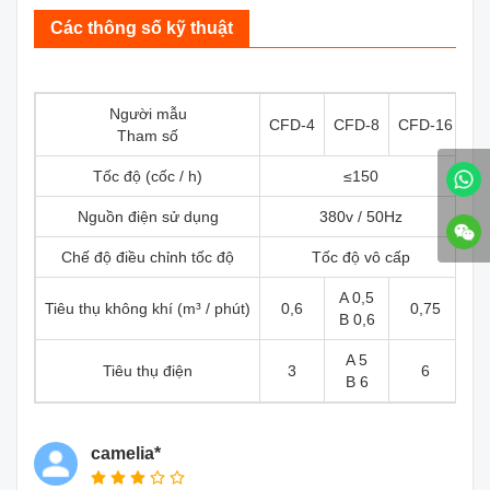
Các thông số kỹ thuật
Người mẫu
CFD-4
CFD-8
CFD-16
Tham số
Tốc độ (cốc / h)
≤150
Nguồn điện sử dụng
380v / 50Hz
Chế độ điều chỉnh tốc độ
Tốc độ vô cấp
A 0,5
Tiêu thụ không khí (m³ / phút)
0,6
0,75
B 0,6
A 5
Tiêu thụ điện
3
6
B 6
camelia*