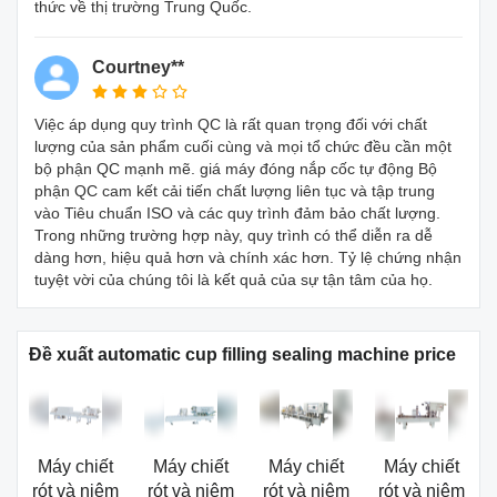
​​thức về thị trường Trung Quốc.
Courtney**
Việc áp dụng quy trình QC là rất quan trọng đối với chất
lượng của sản phẩm cuối cùng và mọi tổ chức đều cần một
bộ phận QC mạnh mẽ. giá máy đóng nắp cốc tự động Bộ
phận QC cam kết cải tiến chất lượng liên tục và tập trung
vào Tiêu chuẩn ISO và các quy trình đảm bảo chất lượng.
Trong những trường hợp này, quy trình có thể diễn ra dễ
dàng hơn, hiệu quả hơn và chính xác hơn. Tỷ lệ chứng nhận
tuyệt vời của chúng tôi là kết quả của sự tận tâm của họ.
Đề xuất automatic cup filling sealing machine price
Máy chiết
Máy chiết
Máy chiết
Máy chiết
rót và niêm
rót và niêm
rót và niêm
rót và niêm