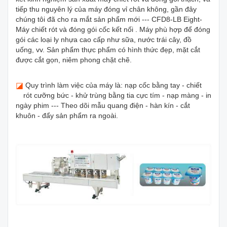
tiếp thu nguyên lý của máy đóng vỉ chân không, gần đây
chúng tôi đã cho ra mắt sản phẩm mới --- CFD8-LB Eight-
Máy chiết rót và đóng gói cốc kết nối . Máy phù hợp để đóng
gói các loại ly nhựa cao cấp như sữa, nước trái cây, đồ
uống, vv. Sản phẩm thực phẩm có hình thức đẹp, mặt cắt
được cắt gọn, niêm phong chặt chẽ.
◪
Quy trình làm việc của máy là: nạp cốc bằng tay - chiết
rót cưỡng bức - khử trùng bằng tia cực tím - nạp màng - in
ngày phim --- Theo dõi mẫu quang điện - hàn kín - cắt
khuôn - đẩy sản phẩm ra ngoài.