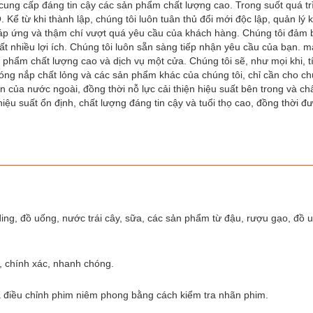
ung cấp đáng tin cậy các sản phẩm chất lượng cao. Trong suốt quá tr
 Kể từ khi thành lập, chúng tôi luôn tuân thủ đổi mới độc lập, quản lý 
ể đáp ứng và thậm chí vượt quá yêu cầu của khách hàng. Chúng tôi đả
ất nhiều lợi ích. Chúng tôi luôn sẵn sàng tiếp nhận yêu cầu của bạn. 
 phẩm chất lượng cao và dịch vụ một cửa. Chúng tôi sẽ, như mọi khi, t
óng nắp chất lỏng và các sản phẩm khác của chúng tôi, chỉ cần cho chú
ến của nước ngoài, đồng thời nỗ lực cải thiện hiệu suất bên trong và c
u suất ổn định, chất lượng đáng tin cậy và tuổi thọ cao, đồng thời đư
ding, đồ uống, nước trái cây, sữa, các sản phẩm từ đậu, rượu gạo, đồ 
o, chính xác, nhanh chóng.
à điều chỉnh phim niêm phong bằng cách kiểm tra nhãn phim.