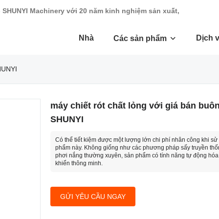
- SHUNYI Machinery với 20 năm kinh nghiệm sản xuất,
Nhà
Dịch 
Các sản phẩm
SHUNYI
máy chiết rót chất lỏng với giá bán buôn
SHUNYI
Có thể tiết kiệm được một lượng lớn chi phí nhân công khi s
phẩm này. Không giống như các phương pháp sấy truyền thố
phơi nắng thường xuyên, sản phẩm có tính năng tự động hóa
khiển thông minh.
GỬI YÊU CẦU NGAY