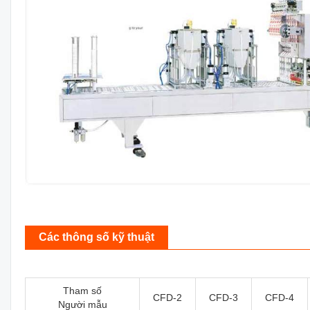
Các thông số kỹ thuật
Tham số
CFD-2
CFD-3
CFD-4
Người mẫu