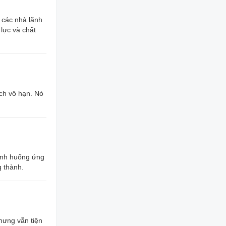
i các nhà lãnh
lực và chất
ích vô hạn. Nó
tình huống ứng
g thành.
nhưng vẫn tiện