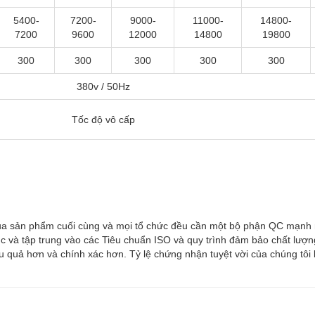
5400-
7200-
9000-
11000-
14800-
7200
9600
12000
14800
19800
300
300
300
300
300
380v / 50Hz
Tốc độ vô cấp
g của sản phẩm cuối cùng và mọi tổ chức đều cần một bộ phận QC mạnh
tục và tập trung vào các Tiêu chuẩn ISO và quy trình đảm bảo chất lượn
u quả hơn và chính xác hơn. Tỷ lệ chứng nhận tuyệt vời của chúng tôi 