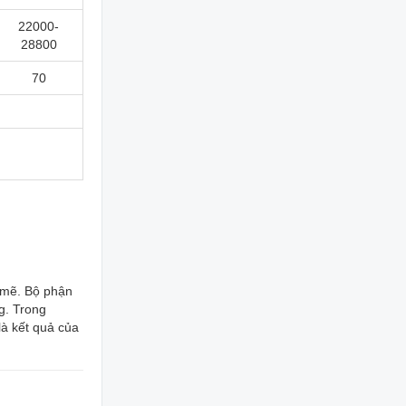
22000-
28800
70
 mẽ. Bộ phận
g. Trong
là kết quả của