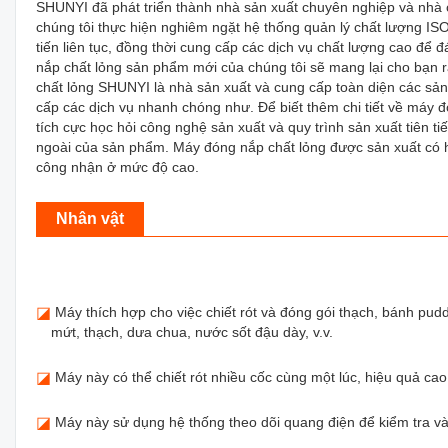
SHUNYI đã phát triển thành nhà sản xuất chuyên nghiệp và nhà c
chúng tôi thực hiện nghiêm ngặt hệ thống quản lý chất lượng ISO.
tiến liên tục, đồng thời cung cấp các dịch vụ chất lượng cao đ
nắp chất lỏng sản phẩm mới của chúng tôi sẽ mang lại cho bạn r
chất lỏng SHUNYI là nhà sản xuất và cung cấp toàn diện các sản
cấp các dịch vụ nhanh chóng như. Để biết thêm chi tiết về máy đ
tích cực học hỏi công nghệ sản xuất và quy trình sản xuất tiên ti
ngoài của sản phẩm. Máy đóng nắp chất lỏng được sản xuất có hiệ
công nhận ở mức độ cao.
Nhân vật
◪
Máy thích hợp cho việc chiết rót và đóng gói thạch, bánh pud
mứt, thạch, dưa chua, nước sốt đậu dày, v.v.
◪
Máy này có thể chiết rót nhiều cốc cùng một lúc, hiệu quả ca
◪
Máy này sử dụng hệ thống theo dõi quang điện để kiểm tra v