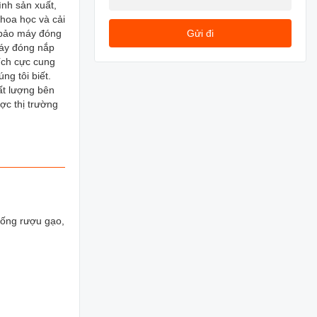
ình sản xuất,
khoa học và cải
m bảo máy đóng
Gửi đi
máy đóng nắp
ích cực cung
ng tôi biết.
hất lượng bên
ợc thị trường
uống rượu gạo,