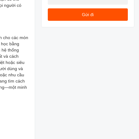
ọi người có
Gửi đi
nh cho các món
h học bằng
ị hệ thống
t và cách
iệt hoặc siêu
gười dùng và
 hoặc nhu cầu
ang tìm cách
ượng—một minh