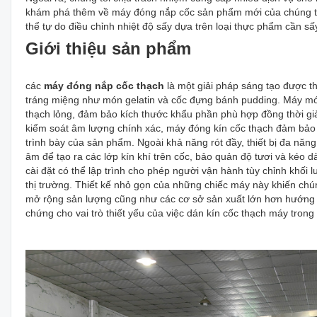
khám phá thêm về máy đóng nắp cốc sản phẩm mới của chúng tôi v
thể tự do điều chỉnh nhiệt độ sấy dựa trên loại thực phẩm cần sấ
Giới thiệu sản phẩm
các
máy đóng nắp cốc thạch
là một giải pháp sáng tạo được th
tráng miệng như món gelatin và cốc đựng bánh pudding. Máy móc
thạch lỏng, đảm bảo kích thước khẩu phần phù hợp đồng thời giảm
kiểm soát âm lượng chính xác, máy đóng kín cốc thạch đảm bảo
trình bày của sản phẩm. Ngoài khả năng rót đầy, thiết bị đa nă
âm để tạo ra các lớp kín khí trên cốc, bảo quản độ tươi và kéo d
cài đặt có thể lập trình cho phép người vận hành tùy chỉnh khối
thị trường. Thiết kế nhỏ gọn của những chiếc máy này khiến ch
mở rộng sản lượng cũng như các cơ sở sản xuất lớn hơn hướng
chứng cho vai trò thiết yếu của việc dán kín cốc thạch máy tro