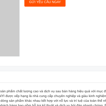
GỬI YÊU CẦU NGAY
ản phẩm chất lượng cao và dịch vụ sau bán hàng hiệu quả với mục đ
NYI được xếp hạng là nhà cung cấp chuyên nghiệp và giàu kinh nghiệ
ác dòng sản phẩm khác nhau kết hợp với nỗ lực và trí tuệ của toàn thể n
 khách hàng bao gồm hỗ trợ kỹ thuật và dịch vụ hỏi đáp nhanh chóng. 