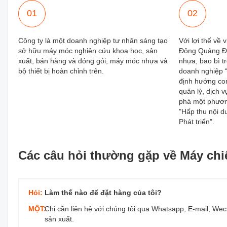
01
02
Công ty là một doanh nghiệp tư nhân sáng tạo
Với lợi thế về
sở hữu máy móc nghiên cứu khoa học, sản
Đông Quảng Đô
xuất, bán hàng và đóng gói, máy móc nhựa và
nhựa, bao bì t
bộ thiết bị hoàn chỉnh trên.
doanh nghiệp 
định hướng con
quản lý, dịch 
phá một phươn
"Hấp thu nội 
Phát triển".
Các câu hỏi thường gặp về Máy chiế
Hỏi:
Làm thế nào để đặt hàng của tôi?
MỘT:
Chỉ cần liên hệ với chúng tôi qua Whatsapp, E-mail, We
sản xuất.