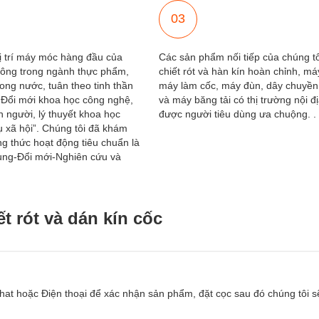
03
 vị trí máy móc hàng đầu của
Các sản phẩm nối tiếp của chúng 
ng trong ngành thực phẩm,
chiết rót và hàn kín hoàn chỉnh, máy
rong nước, tuân theo tinh thần
máy làm cốc, máy đùn, dây chuyền
“Đổi mới khoa học công nghệ,
và máy băng tải có thị trường nội đị
 người, lý thuyết khoa học
được người tiêu dùng ưa chuộng. .
vụ xã hội”. Chúng tôi đã khám
g thức hoạt động tiêu chuẩn là
dung-Đổi mới-Nghiên cứu và
t rót và dán kín cốc
chat hoặc Điện thoại để xác nhận sản phẩm, đặt cọc sau đó chúng tôi s