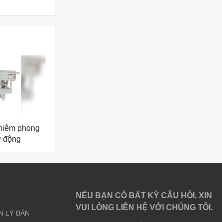
 niêm phong
ự động
NẾU BẠN CÓ BẤT KỲ CÂU HỎI, XIN
VUI LÒNG LIÊN HỆ VỚI CHÚNG TÔI.
N LÝ BÁN