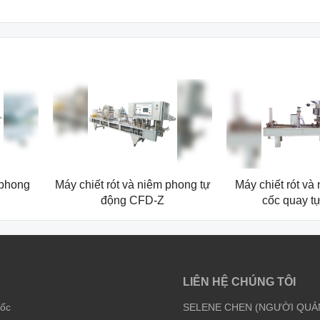
 phong
Máy chiết rót và niêm phong tự
Máy chiết rót và
động CFD-Z
cốc quay t
LIÊN HỆ CHÚNG TÔI
cốc
SELENE CHEN (NGƯỜI QUẢ