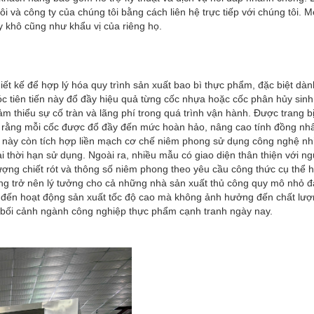
à công ty của chúng tôi bằng cách liên hệ trực tiếp với chúng tôi. M
y khô cũng như khẩu vị của riêng họ.
iết kế để hợp lý hóa quy trình sản xuất bao bì thực phẩm, đặc biệt dà
 tiên tiến này đổ đầy hiệu quả từng cốc nhựa hoặc cốc phân hủy sin
 thiểu sự cố tràn và lãng phí trong quá trình vận hành. Được trang b
 rằng mỗi cốc được đổ đầy đến mức hoàn hảo, nâng cao tính đồng nhấ
ng này còn tích hợp liền mạch cơ chế niêm phong sử dụng công nghệ nh
ài thời hạn sử dụng. Ngoài ra, nhiều mẫu có giao diện thân thiện với n
 lượng chiết rót và thông số niêm phong theo yêu cầu công thức cụ thể
úng trở nên lý tưởng cho cả những nhà sản xuất thủ công quy mô nhỏ đ
 đến hoạt động sản xuất tốc độ cao mà không ảnh hưởng đến chất l
ng bối cảnh ngành công nghiệp thực phẩm cạnh tranh ngày nay.