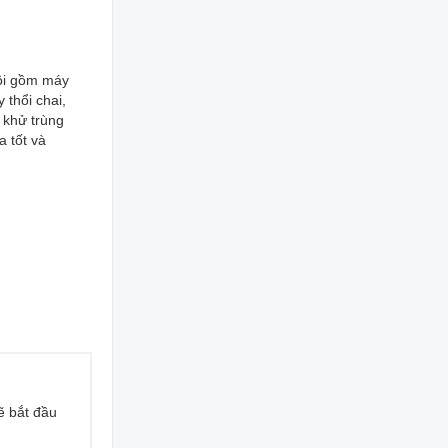
tôi gồm máy
 thổi chai,
 khử trùng
a tốt và
ẽ bắt đầu