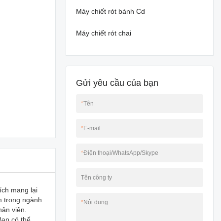
Máy chiết rót bánh Cd
Máy chiết rót chai
Gửi yêu cầu của bạn
*
Tên
*
E-mail
*
Điện thoại/WhatsApp/Skype
Tên công ty
ích mang lại
m trong ngành.
*
Nội dung
hân viên.
Bạn có thể