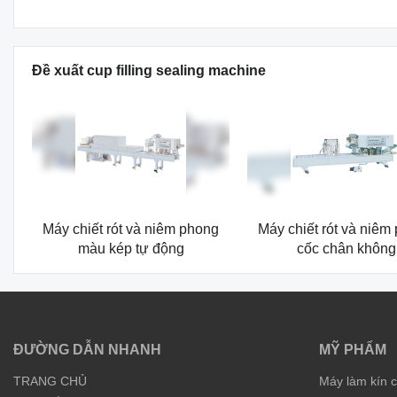
Đề xuất cup filling sealing machine
Máy chiết rót và niêm phong
Máy chiết rót và niêm
màu kép tự động
cốc chân không
ĐƯỜNG DẪN NHANH
MỸ PHẨM
TRANG CHỦ
Máy làm kín 