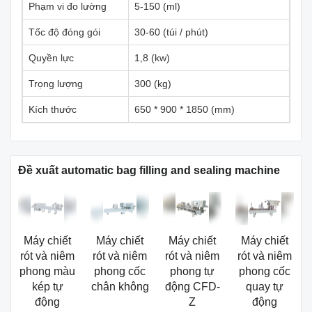
Phạm vi đo lường
5-150 (ml)
Tốc độ đóng gói
30-60 (túi / phút)
Quyền lực
1,8 (kw)
Trọng lượng
300 (kg)
Kích thước
650 * 900 * 1850 (mm)
Đề xuất automatic bag filling and sealing machine
Máy chiết
Máy chiết
Máy chiết
Máy chiết
rót và niêm
rót và niêm
rót và niêm
rót và niêm
phong màu
phong cốc
phong tự
phong cốc
kép tự
chân không
động CFD-
quay tự
động
Z
động